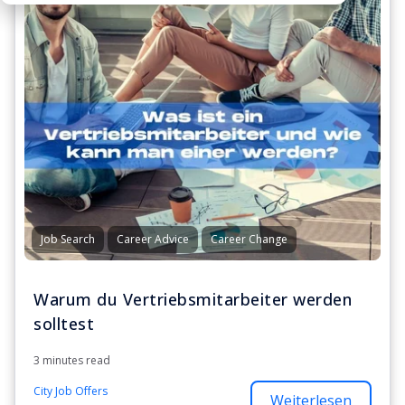
Job Search
Career Advice
Career Change
Warum du Vertriebsmitarbeiter werden
solltest
3 minutes read
City Job Offers
Weiterlesen