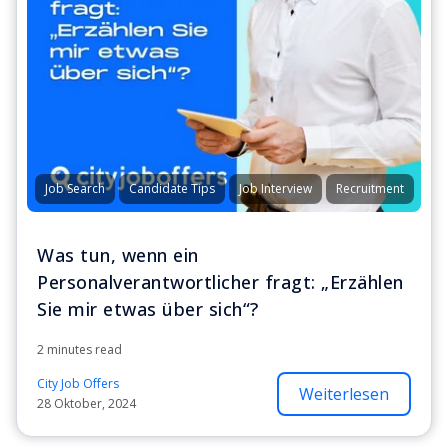
Job Search
Candidate Tips
Job Interview
Recruitment
Was tun, wenn ein
Personalverantwortlicher fragt: „Erzählen
Sie mir etwas über sich“?
2 minutes read
City Job Offers
Weiterlesen
28 Oktober, 2024