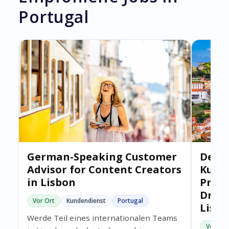
Portugal
German-Speaking Customer
Deut
Advisor for Content Creators
Kund
in Lisbon
Presa
Droh
Vor Ort
Kundendienst
Portugal
Liss
Werde Teil eines internationalen Teams
Vor Ort