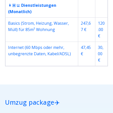
👩🏽‍💻
Dienstleistungen
(Monatlich)
Basics (Strom, Heizung, Wasser,
247,6
120
Müll) für 85m² Wohnung
7 €
.00
€
Internet (60 Mbps oder mehr,
47,45
30,
unbegrenzte Daten, Kabel/ADSL)
€
00
€
Umzug package✈️