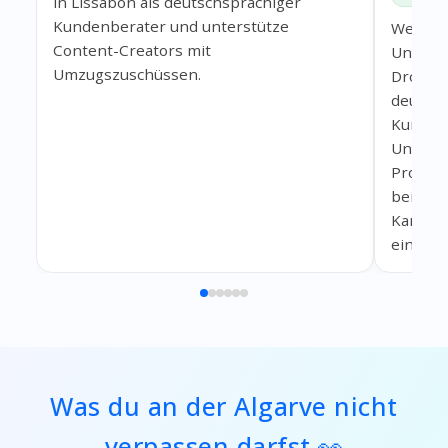
in Lissabon als deutschsprachiger
Kundenberater und unterstütze
Werde T
Content-Creators mit
Untern
Umzugszuschüssen.
Drohnen
deutsch
Kundend
Unterst
Produkt
bei Fra
Kamerad
einem h
Was du an der Algarve nicht
verpassen darfst 👀