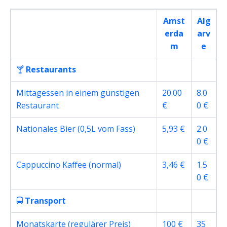
Amst
Alg
erda
arv
m
e
🍸
Restaurants
Mittagessen in einem günstigen
20.00
8.0
Restaurant
€
0 €
Nationales Bier (0,5L vom Fass)
5,93 €
2.0
0 €
Cappuccino Kaffee (normal)
3,46 €
1.5
0 €
🚍
Transport
Monatskarte (regulärer Preis)
100 €
35