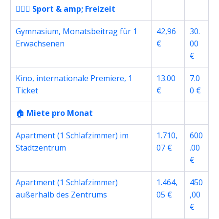
🏋🏽‍♀️
Sport & amp; Freizeit
Gymnasium, Monatsbeitrag für 1
42,96
30.
Erwachsenen
€
00
€
Kino, internationale Premiere, 1
13.00
7.0
Ticket
€
0 €
🏠
Miete pro Monat
Apartment (1 Schlafzimmer) im
1.710,
600
Stadtzentrum
07 €
.00
€
Apartment (1 Schlafzimmer)
1.464,
450
außerhalb des Zentrums
05 €
,00
€