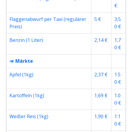
€
Flaggenabwurf per Taxi (regulärer
5 €
3,5
Preis)
0 €
Benzin (1 Liter)
2,14 €
1,7
0 €
🥑
Märkte
Äpfel (1kg)
2,37 €
1.5
0 €
Kartoffeln (1kg)
1,69 €
1.0
0 €
Weißer Reis (1kg)
1,90 €
1.1
0 €