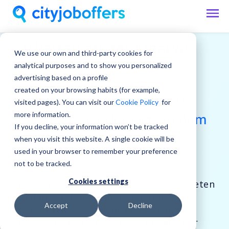
Arbeiten an der Algarve
We use our own and third-party cookies for
analytical purposes and to show you personalized
Die Algarve, die
advertising based on a profile
created on your browsing habits (for example,
atemberaubende Südküste
visited pages). You can visit our
Cookie Policy
for
more information.
Portugals, ist der Ort, an dem
If you decline, your information won’t be tracked
dein nächstes Abenteuer
when you visit this website. A single cookie will be
used in your browser to remember your preference
beginnt
not to be tracked.
Cookies settings
Bist du bereit, eine neue Reise anzutreten
und die Welt aus einer anderen
Accept
Decline
Perspektive zu sehen? Erlebe einen
entspannten Lebensstil an einigen der