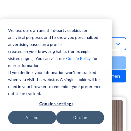
Topic
Experiences Abroad
We use our own and third-party cookies for
analytical purposes and to show you personalized
Experiences-Abroad-De
advertising based on a profile
created on your browsing habits (for example,
visited pages). You can visit our
Cookie Policy
for
more information.
If you decline, your information won’t be tracked
Suchen
when you visit this website. A single cookie will be
used in your browser to remember your preference
not to be tracked.
Cookies settings
Accept
Decline