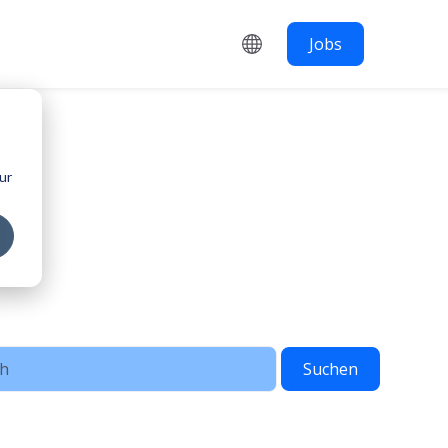
Jobs
d
ur
d
Suchen