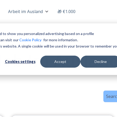
Arbeit im Ausland
🎁 €1.000
nu for Jobs
Show submenu for Arbeit im Auslan
d to show you personalized advertising based on a profile
an visit our
Cookie Policy
for more information.
his website. A single cookie will be used in your browser to remember yo
Topic
Job Im Auslan
Cookies settings
Accept
Decline