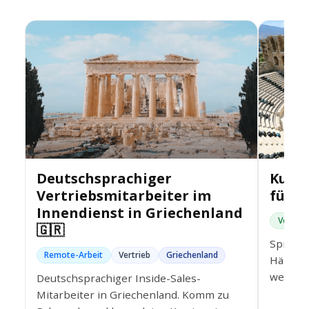
Deutschsprachiger
Kund
Vertriebsmitarbeiter im
für S
Innendienst in Griechenland
Vor Ort
🇬🇷
Sprichs
Remote-Arbeit
Vertrieb
Griechenland
Händch
werde 
Deutschsprachiger Inside-Sales-
von Sal
Mitarbeiter in Griechenland. Komm zu