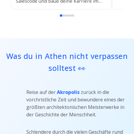
der fü
Salescode und baue deine Karriere im
Teleko
B2B-Softwarevertrieb in einer hybriden
Schweiz
oder Remote-Position aus.
Rechnu
und pro
attrakt
und Un
Was du in Athen nicht verpassen
solltest 👀
Reise auf der
Akropolis
zurück in die
vorchristliche Zeit und bewundere eines der
größten architektonischen Meisterwerke in
der Geschichte der Menschheit.
Schlendere durch die vielen Geschäfte rund