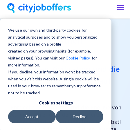
We use our own and third-party cookies for
analytical purposes and to show you personalized
Arbeiten in Athen
advertising based on a profile
created on your browsing habits (for example,
Athen, die Wiege der
visited pages). You can visit our
Cookie Policy
for
more information.
westlichen Zivilisation und die
If you decline, your information won’t be tracked
Stadt der Götter, wartet auf
when you visit this website. A single cookie will be
used in your browser to remember your preference
dich!
not to be tracked.
Cookies settings
Entdecke den Charme und die Energie von
Athen, während du deine Karriere
Accept
Decline
aufbaust und wie ein Einheimischer lebst!
Die antiken griechischen Ruinen, lustige