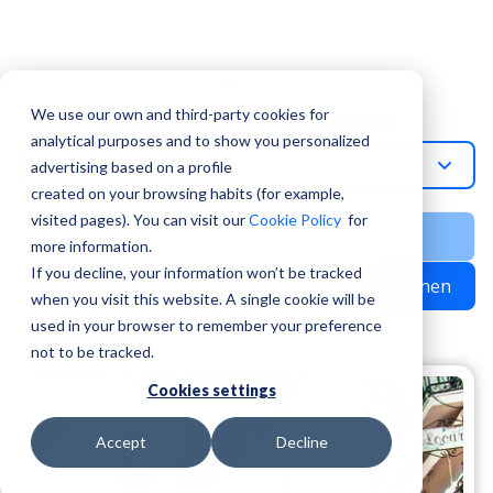
Topic
Arbeiten In Spanien
We use our own and third-party cookies for
analytical purposes and to show you personalized
Arbeiten-In-Spanien
advertising based on a profile
created on your browsing habits (for example,
visited pages). You can visit our
Cookie Policy
for
more information.
If you decline, your information won’t be tracked
Suchen
when you visit this website. A single cookie will be
used in your browser to remember your preference
not to be tracked.
Cookies settings
Accept
Decline