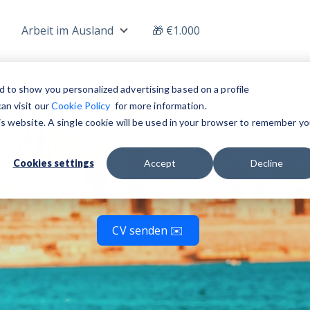
Arbeit im Ausland
🎁 €1.000
nu for Jobs
Show submenu for Arbeit im Auslan
n Malta für D
d to show you personalized advertising based on a profile
an visit our
Cookie Policy
for more information.
his website. A single cookie will be used in your browser to remember yo
r eigenen Sprache mit Umzugshilfe. Star
Cookies settings
Accept
Decline
Malta und darüber hinaus!
CV senden ✉️