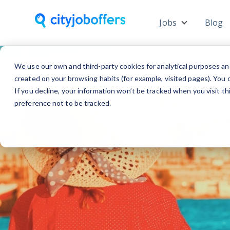
Jobs
Blog
Show subme
Jobs i
We use our own and third-party cookies for analytical purposes an
created on your browsing habits (for example, visited pages). You c
If you decline, your information won’t be tracked when you visit t
preference not to be tracked.
Finden Sie Jobs in Ihre