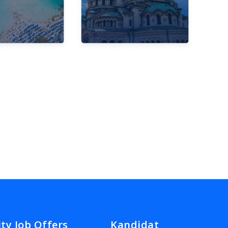
ity Job Offers
Kandidat