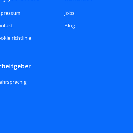
mpressum
Jobs
ntakt
Blog
okie richtlinie
rbeitgeber
ehrsprachig