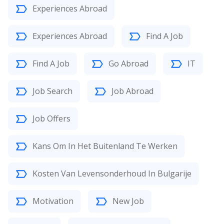
Experiences Abroad
Experiences Abroad
Find A Job
Find A Job
Go Abroad
IT
Job Search
Job Abroad
Job Offers
Kans Om In Het Buitenland Te Werken
Kosten Van Levensonderhoud In Bulgarije
Motivation
New Job