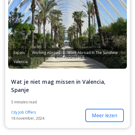
Expats
Working Abroad
Work Abroad In The Sunshine
Valencia
Wat je niet mag missen in Valencia,
Spanje
5 minutes read
City Job Offers
Meer lezen
18 november, 2024