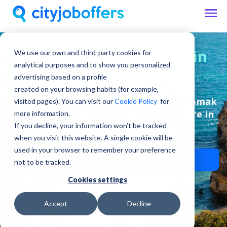
Nederlandse Vacatures in
We use our own and third-party cookies for
analytical purposes and to show you personalized
Portugal
advertising based on a profile
created on your browsing habits (for example,
Vind banen in je eigen taal, met het gemak
visited pages). You can visit our
Cookie Policy
for
van hulp bij verhuizing. Start je carrière in
more information.
Lissabon, Porto en meer!
If you decline, your information won’t be tracked
when you visit this website. A single cookie will be
used in your browser to remember your preference
Stuur CV ✉️
not to be tracked.
Cookies settings
Accept
Decline