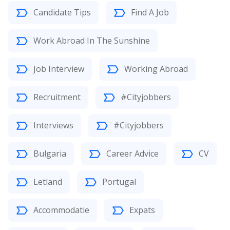
Candidate Tips
Find A Job
Work Abroad In The Sunshine
Job Interview
Working Abroad
Recruitment
#Cityjobbers
Interviews
#Cityjobbers
Bulgaria
Career Advice
CV
Letland
Portugal
Accommodatie
Expats