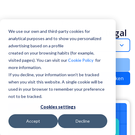
Topic
Work And Travel In Portugal
We use our own and third-party cookies for
analytical purposes and to show you personalized
Work-And-Travel-In-Portugal
advertising based on a profile
created on your browsing habits (for example,
visited pages). You can visit our
Cookie Policy
for
more information.
If you decline, your information won’t be tracked
Zoeken
when you visit this website. A single cookie will be
used in your browser to remember your preference
not to be tracked.
Cookies settings
Accept
Decline