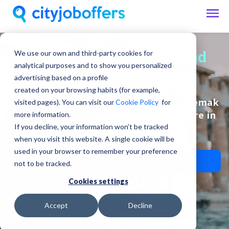
Vacatures in Griekenland
We use our own and third-party cookies for
analytical purposes and to show you personalized
voor Nederlanders
advertising based on a profile
created on your browsing habits (for example,
Vind banen in je eigen taal, met het gemak
visited pages). You can visit our
Cookie Policy
for
van hulp bij verhuizing. Start je carrière in
more information.
Athene en meer!
If you decline, your information won’t be tracked
when you visit this website. A single cookie will be
used in your browser to remember your preference
Stuur CV ✉️
not to be tracked.
Cookies settings
Accept
Decline