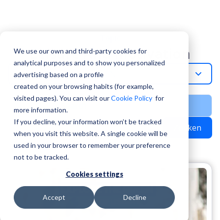
Topic
Leisure And Motivation
We use our own and third-party cookies for
analytical purposes and to show you personalized
Leisure-And-Motivation-Nl
advertising based on a profile
created on your browsing habits (for example,
visited pages). You can visit our
Cookie Policy
for
more information.
If you decline, your information won’t be tracked
Zoeken
when you visit this website. A single cookie will be
used in your browser to remember your preference
not to be tracked.
Cookies settings
Accept
Decline