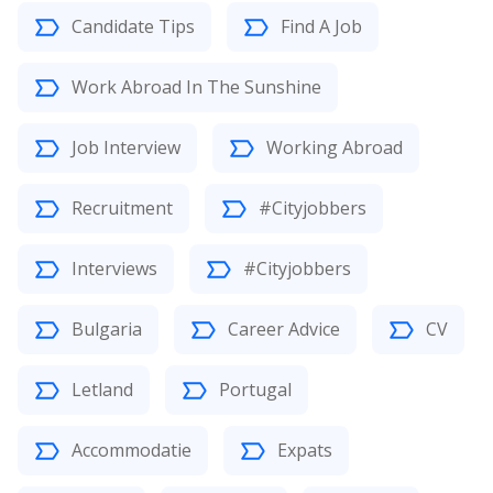
Candidate Tips
Find A Job
Work Abroad In The Sunshine
Job Interview
Working Abroad
Recruitment
#Cityjobbers
Interviews
#Cityjobbers
Bulgaria
Career Advice
CV
Letland
Portugal
Accommodatie
Expats