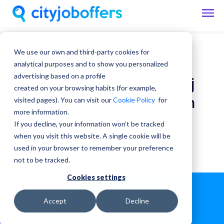
We use our own and third-party cookies for
Job Search
Candidate Tips
Find A Job
analytical purposes and to show you personalized
advertising based on a profile
6 Veelgemaakte Fouten Bij
created on your browsing habits (for example,
Het Zoeken Naar Een Baan
visited pages). You can visit our
Cookie Policy
for
more information.
En Hoe Je Ze Vermijdt
If you decline, your information won’t be tracked
when you visit this website. A single cookie will be
City Job Offers
used in your browser to remember your preference
26 september, 2024
not to be tracked.
Cookies settings
Accept
Decline