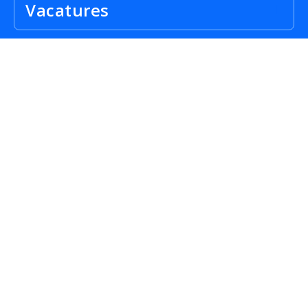
Vacatures
City Job Offers
Kandidaat
Werken in het buitenland
Werkgevers
Copyright © 2026 City Job Offers SL, Alle rechten