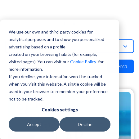
Topic
Gap Year
We use our own and third-party cookies for
analytical purposes and to show you personalized
Gap-Year
advertising based on a profile
created on your browsing habits (for example,
visited pages). You can visit our
Cookie Policy
for
Cerca
more information.
If you decline, your information won’t be tracked
when you visit this website. A single cookie will be
used in your browser to remember your preference
not to be tracked.
Cookies settings
Accept
Decline