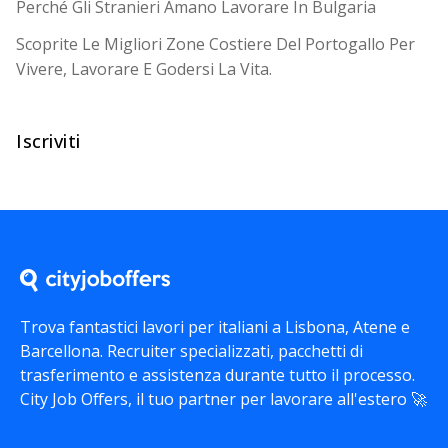
Perché Gli Stranieri Amano Lavorare In Bulgaria
Scoprite Le Migliori Zone Costiere Del Portogallo Per
Vivere, Lavorare E Godersi La Vita.
Iscriviti
Trova fantastici lavori per italiani a Lisbona, Atene e
Barcellona. Recruiter specializzati, pacchetti di
trasferimento e assistenza durante tutto il processo.
City Job Offers
, il tuo partner per lavorare all'estero 🚀