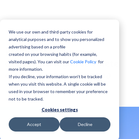
We use our own and third-party cookies for
Expats
Work Abroad In The Sunshine
Spain
analytical purposes and to show you personalized
advertising based on a profile
Procuratevi questi
created on your browsing habits (for example,
documenti legali se volete
visited pages). You can visit our
Cookie Policy
for
more information.
essere assunti in Spagna
If you decline, your information won’t be tracked
when you visit this website. A single cookie will be
City Job Offers
used in your browser to remember your preference
31 marzo, 2025
not to be tracked.
Cookies settings
Accept
Decline