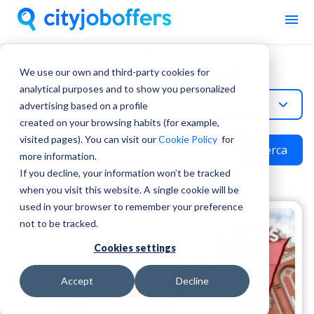
Topic
Documenti Legali
We use our own and third-party cookies for
analytical purposes and to show you personalized
Documenti-Legali
advertising based on a profile
created on your browsing habits (for example,
visited pages). You can visit our
Cookie Policy
for
Cerca
more information.
If you decline, your information won’t be tracked
when you visit this website. A single cookie will be
used in your browser to remember your preference
not to be tracked.
Cookies settings
Accept
Decline