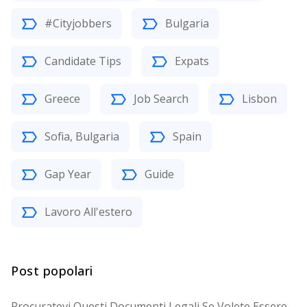
#Cityjobbers
Bulgaria
Candidate Tips
Expats
Greece
Job Search
Lisbon
Sofia, Bulgaria
Spain
Gap Year
Guide
Lavoro All'estero
Post popolari
Procuratevi Questi Documenti Legali Se Volete Essere