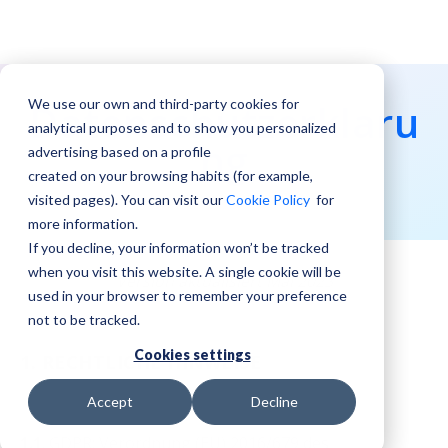
We use our own and third-party cookies for
Datenschutzerklaru
analytical purposes and to show you personalized
ng
advertising based on a profile
created on your browsing habits (for example,
visited pages). You can visit our
Cookie Policy
for
more information.
If you decline, your information won’t be tracked
when you visit this website. A single cookie will be
Version aktualisiert Mai 2023
used in your browser to remember your preference
not to be tracked.
Cookies settings
1. RECHTLICHE HINWEISE
Accept
Decline
1.1
. GDPR:
Verordnung (EU) 2016/679 des