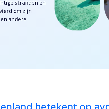
achtige stranden en
ierd om zijn
; en andere
itenland betekent op av