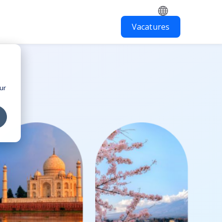
Vacatures
erken in het buitenland
ur