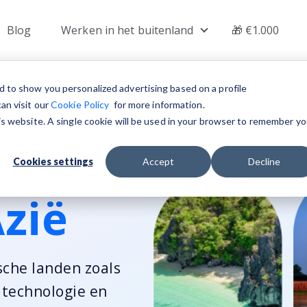
Blog
Werken in het buitenland
🎁 €1.000
 submenu for Vacatures
Show submenu for W
d to show you personalized advertising based on a profile
an visit our
Cookie Policy
for more information.
his website. A single cookie will be used in your browser to remember yo
Cookies settings
Accept
Decline
zië
ische landen zoals
 technologie en