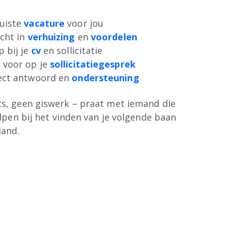
juiste
vacature
voor jou
icht in
verhuizing
en
voordelen
p bij je
cv
en sollicitatie
e voor op je
sollicitatiegesprek
rect antwoord en
ondersteuning
s, geen giswerk – praat met iemand die
elpen bij het vinden van je volgende baan
land.