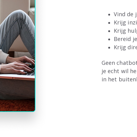
Vind de 
Krijg inz
Krijg hul
Bereid j
Krijg di
Geen chatbot
je echt wil h
in het buiten