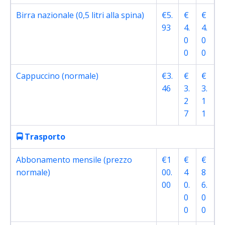
Birra nazionale (0,5 litri alla spina)
€5.
€
€
93
4.
4.
0
0
0
0
Cappuccino (normale)
€3.
€
€
46
3.
3.
2
1
7
1
🚍 Trasporto
Abbonamento mensile (prezzo
€1
€
€
normale)
00.
4
8
00
0.
6.
0
0
0
0