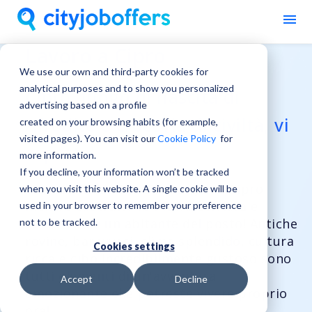
Lavoro a Cipro
We use our own and third-party cookies for
analytical purposes and to show you personalized
Cipro, luogo di nascita di
advertising based on a profile
Afrodite e crocevia di civiltà, vi
created on your browsing habits (for example,
visited pages). You can visit our
Cookie Policy
for
aspetta!
more information.
If you decline, your information won’t be tracked
Scoprite il fascino e l'energia di Cipro
when you visit this website. A single cookie will be
mentre costruite la vostra carriera e
used in your browser to remember your preference
vivete come un abitante del posto! Antiche
not to be tracked.
rovine, bar vivaci, clima splendido, cultura
Cookies settings
ricca e cibo incredibilmente gustoso sono
tutti elementi di un'avventura
Accept
Decline
emozionante che potreste vivere proprio
ora!