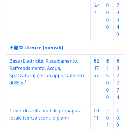
6.4
0
7
7
0.
0
0
9.
0
4
0
👩🏽‍💻 Utenze (mensili)
Base (Elettricità, Riscaldamento,
€2
€
€
Raffreddamento, Acqua,
47.
1
3
Spazzatura) per un appartamento
67
5
2
di 85 m²
0.
7.
0
7
0
4
1 min. di tariffa mobile prepagata
€0.
€
€
locale (senza sconti o piani)
11
0.
0.
1
0