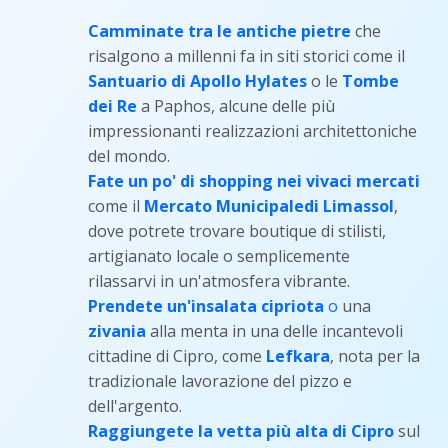
Camminate tra le antiche pietre
che
risalgono a millenni fa in siti storici come il
Santuario di Apollo Hylates
o le
Tombe
dei Re
a Paphos, alcune delle più
impressionanti realizzazioni architettoniche
del mondo.
Fate un po' di shopping nei vivaci mercati
come il
Mercato Municipale
di Limassol
,
dove potrete trovare boutique di stilisti,
artigianato locale o semplicemente
rilassarvi in un'atmosfera vibrante.
Prendete un'insalata cipriota
o
una
zivania
alla menta in una delle incantevoli
cittadine di Cipro, come
Lefkara
, nota per la
tradizionale lavorazione del pizzo e
dell'argento.
Raggiungete la vetta più alta di Cipro
sul