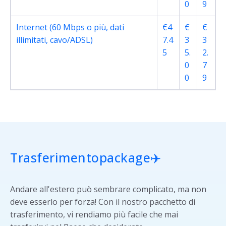
0
9
Internet (60 Mbps o più, dati
€4
€
€
illimitati, cavo/ADSL)
7.4
3
3
5
5.
2.
0
7
0
9
Trasferimento
package✈️
Andare all'estero può sembrare complicato, ma non
deve esserlo per forza! Con il nostro pacchetto di
trasferimento, vi rendiamo più facile che mai