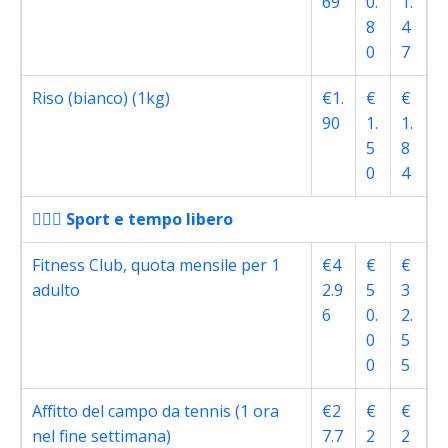
69
0.
1.
8
4
0
7
Riso (bianco) (1kg)
€1.
€
€
90
1.
1.
5
8
0
4
🏋🏽‍♀️ Sport e tempo libero
Fitness Club, quota mensile per 1
€4
€
€
adulto
2.9
5
3
6
0.
2.
0
5
0
5
Affitto del campo da tennis (1 ora
€2
€
€
nel fine settimana)
7.7
2
2