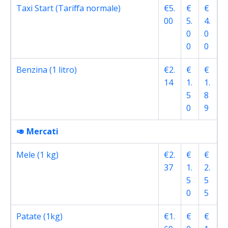
Taxi Start (Tariffa normale)
€5.
€
€
00
5.
4.
0
0
0
0
Benzina (1 litro)
€2.
€
€
14
1.
1.
5
8
0
9
🥑 Mercati
Mele (1 kg)
€2.
€
€
37
1.
2.
5
5
0
5
Patate (1kg)
€1.
€
€