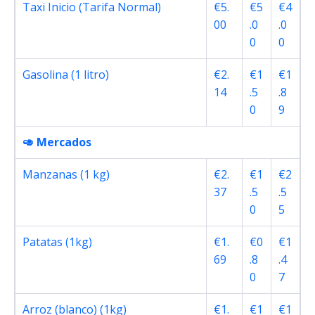
Taxi Inicio (Tarifa Normal)
€5.
€5
€4
00
.0
.0
0
0
Gasolina (1 litro)
€2.
€1
€1
14
.5
.8
0
9
🥑 Mercados
Manzanas (1 kg)
€2.
€1
€2
37
.5
.5
0
5
Patatas (1kg)
€1.
€0
€1
69
.8
.4
0
7
Arroz (blanco) (1kg)
€1.
€1
€1