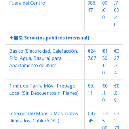
Fuera del Centro
086.
00
,7
47
.0
09
0
.4
0
👩🏽‍💻 Servicios públicos (mensual)
Básico (Electricidad, Calefacción,
€24
€1
€3
Frío, Agua, Basura) para
7.67
50
27
Apartamento de 85m².
.0
.7
0
4
1 min. de Tarifa Móvil Prepago
€0.
€0
€0
Local (Sin Descuentos ni Planes)
11
.1
.0
0
9
Internet (60 Mbps o Más, Datos
€47
€3
€3
Ilimitados, Cable/ADSL)
.45
5.
2.
00
79