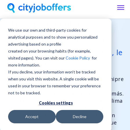
Trabajar en Chipre
We use our own and third-party cookies for
analytical purposes and to show you personalized
Chipre, cuna de Afrodita y
advertising based on a profile
encrucijada de civilizaciones, le
created on your browsing habits (for example,
visited pages). You can visit our
Cookie Policy
for
está esperando.
more information.
If you decline, your information won’t be tracked
Descubre el encanto y la energía de Chipre
when you visit this website. A single cookie will be
mientras desarrollas tu carrera
used in your browser to remember your preference
profesional y vives como un chipriota más.
not to be tracked.
Antiguas ruinas, animados bares, un clima
Cookies settings
impresionante, una rica cultura y una
comida increíblemente sabrosa forman
Accept
Decline
parte de una emocionante aventura que
podrías estar viviendo ahora mismo.