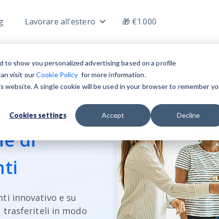
g
Lavorare all'estero
🎁 €1.000
menu for Lavoro
Show submenu for Lavorare all'
d to show you personalized advertising based on a profile
an visit our
Cookie Policy
for more information.
his website. A single cookie will be used in your browser to remember yo
e?
Cookies settings
Accept
Decline
le di
nti
nti innovativo e su
e
trasferiteli
in modo