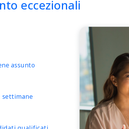
nto eccezionali
iene assunto
3 settimane
idati qualificati