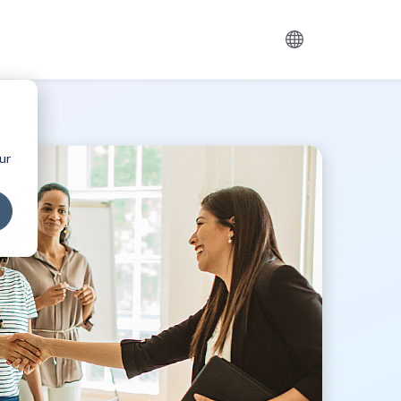
estero
ur