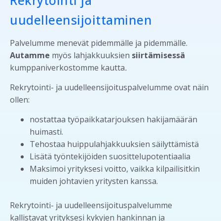
uudelleensijoittaminen
Palvelumme menevät pidemmälle ja pidemmälle.
Autamme
myös lahjakkuuksien
siirtämisessä
kumppaniverkostomme kautta
.
Rekrytointi- ja uudelleensijoituspalvelumme ovat näin
ollen:
nostattaa työpaikkatarjouksen hakijamäärän
huimasti.
Tehostaa huippulahjakkuuksien säilyttämistä
Lisätä työntekijöiden suosittelupotentiaalia
Maksimoi yrityksesi voitto, vaikka kilpailisitkin
muiden johtavien yritysten kanssa.
Rekrytointi- ja uudelleensijoituspalvelumme
kallistavat yrityksesi kykyjen hankinnan ja