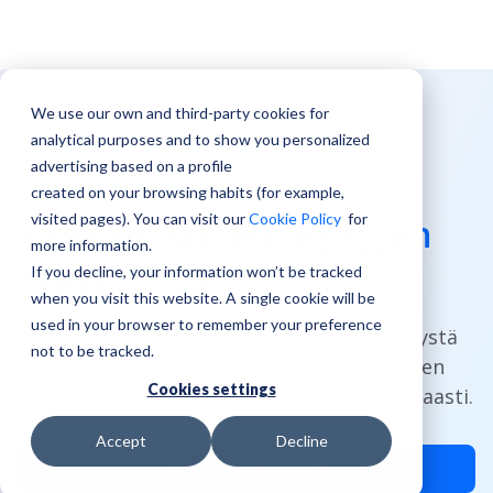
We use our own and third-party cookies for
Oletko valmis
analytical purposes and to show you personalized
advertising based on a profile
palkkaamaan?
created on your browsing habits (for example,
visited pages). You can visit our
Cookie Policy
for
Kansainvälinen kykyjen
more information.
rekrytointitoimisto
If you decline, your information won’t be tracked
when you visit this website. A single cookie will be
used in your browser to remember your preference
Hanki parasta innovatiivisesta ja räätälöidystä
not to be tracked.
kykyjen rekrytoinnista. Optimoi ehdokkaiden
Cookies settings
haku ja
siirrä ehdokkaita
kustannustehokkaasti.
Accept
Decline
Pyydä quotation✍️