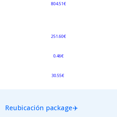
804.51€
251.60€
0.46€
30.55€
Reubicación package✈️