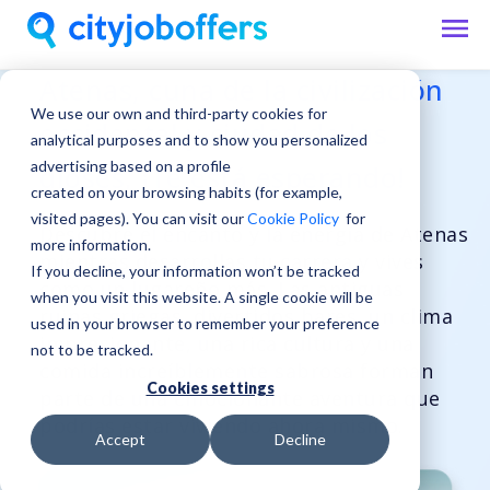
Atenas, cuna de la civilización
We use our own and third-party cookies for
occidental y ciudad de los
analytical purposes and to show you personalized
advertising based on a profile
dioses, ¡Te está esperando!
created on your browsing habits (for example,
visited pages). You can visit our
Cookie Policy
for
Descubre el encanto y la energía de Atenas
more information.
mientras desarrollas tu carrera y vives
If you decline, your information won’t be tracked
como un lugareño más. Las antiguas
when you visit this website. A single cookie will be
ruinas griegas, divertidos bares, un clima
used in your browser to remember your preference
impresionante, una rica cultura y una
not to be tracked.
comida increíblemente sabrosa forman
Cookies settings
parte de una emocionante aventura que
podrías estar viviendo ahora mismo.
Accept
Decline