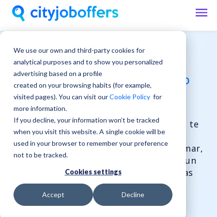
We use our own and third-party cookies for
Barcelona, un lugar para
analytical purposes and to show you personalized
advertising based on a profile
disfrutar de las cosas que no
created on your browsing habits (for example,
puedes en tu país.
visited pages). You can visit our
Cookie Policy
for
more information.
If you decline, your information won’t be tracked
Embárcate en una nueva aventura que te
when you visit this website. A single cookie will be
llevará a lugares que nunca habías
used in your browser to remember your preference
imaginado. Hermosas playas junto al mar,
not to be tracked.
tiempo soleado los 365 días del año y un
montón de actividades culturales en las
Cookies settings
que participar. Es una experiencia de
Accept
Decline
trabajo y viaje sin igual, ¡y te está
esperando!