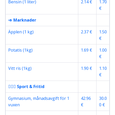
Bensin (1 liter)
2.14 €
1.70
€
🥑
Marknader
Äpplen (1 kg)
2.37 €
1.50
€
Potatis (1kg)
1.69 €
1.00
€
Vitt ris (1kg)
1.90 €
1.10
€
🏋🏽‍♀️
Sport & Fritid
Gymnasium, månadsavgift för 1
42.96
30.0
vuxen
€
0 €