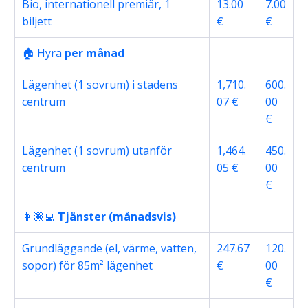
Bio, internationell premiär, 1
13.00
7.00
biljett
€
€
🏠 Hyra
per månad
Lägenhet (1 sovrum) i stadens
1,710.
600.
centrum
07 €
00
€
Lägenhet (1 sovrum) utanför
1,464.
450.
centrum
05 €
00
€
👩🏽‍💻
Tjänster (månadsvis)
Grundläggande (el, värme, vatten,
247.67
120.
sopor) för 85m² lägenhet
€
00
€