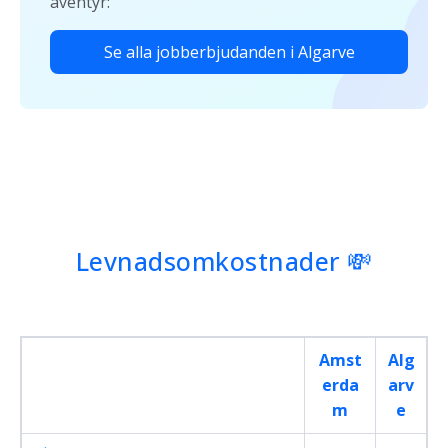
äventyr:
Se alla jobberbjudanden i Algarve
Levnadsomkostnader 💸
Amst
Alg
erda
arv
m
e