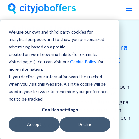
Arbete i Algarve
We use our own and third-party cookies for
analytical purposes and to show you personalized
Algarve, den fantastiska södra
advertising based on a profile
created on your browsing habits (for example,
kusten i Portugal, är där ditt
visited pages). You can visit our
Cookie Policy
for
more information.
nästa äventyr börjar.
If you decline, your information won’t be tracked
when you visit this website. A single cookie will be
Är du redo att ge dig ut på en ny resa och
used in your browser to remember your preference
se världen från ett annat perspektiv?
not to be tracked.
Upplev en avslappnad livsstil längs några
av Europas mest hisnande stränder. En
Cookies settings
region som är full av naturlig skönhet och
Accept
Decline
liv väntar på dig.