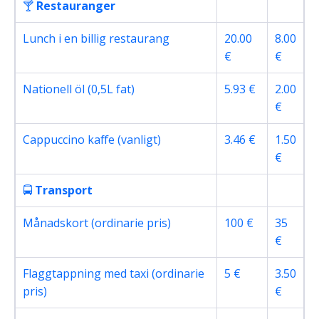
🍸
Restauranger
Lunch i en billig restaurang
20.00
8.00
€
€
Nationell öl (0,5L fat)
5.93 €
2.00
€
Cappuccino kaffe (vanligt)
3.46 €
1.50
€
🚍
Transport
Månadskort (ordinarie pris)
100 €
35
€
Flaggtappning med taxi (ordinarie
5 €
3.50
pris)
€