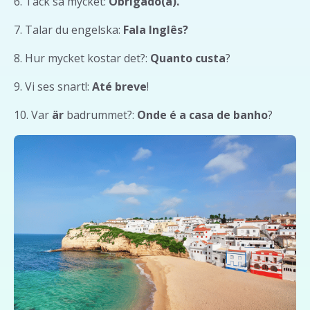
6. Tack så mycket:
Obrigado(a).
7. Talar du engelska:
Fala Inglês?
8. Hur mycket kostar det?:
Quanto custa
?
9. Vi ses snart!:
Até breve
!
10. Var
är
badrummet?:
Onde é a casa de banho
?