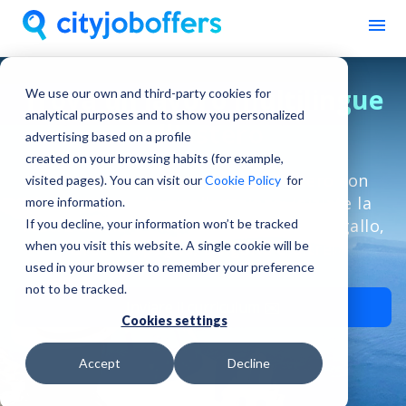
Trova un lavoro multilingue
We use our own and third-party cookies for
analytical purposes and to show you personalized
all'estero
advertising based on a profile
created on your browsing habits (for example,
Esplorate i posti di lavoro all'estero con
visited pages). You can visit our
Cookie Policy
for
l'assistenza alla ricollocazione. Iniziate la
more information.
vostra carriera internazionale in Portogallo,
If you decline, your information won’t be tracked
when you visit this website. A single cookie will be
Grecia, Spagna, Bulgaria e oltre!
used in your browser to remember your preference
not to be tracked.
Inviare il curriculum ✉️
Cookies settings
Accept
Decline