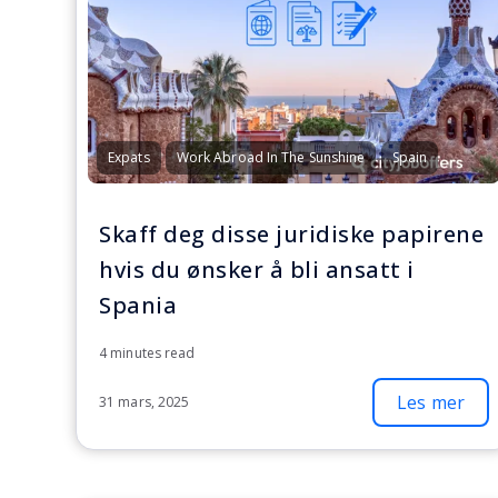
Expats
Work Abroad In The Sunshine
Spain
Skaff deg disse juridiske papirene
hvis du ønsker å bli ansatt i
Spania
4 minutes read
Les mer
31 mars, 2025