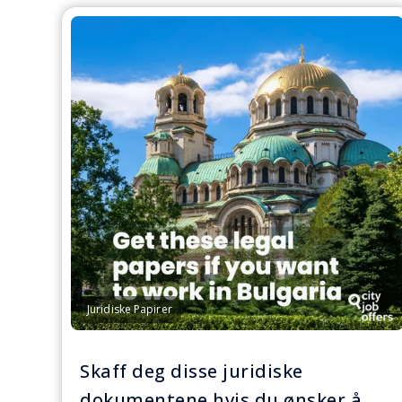
Juridiske Papirer
Skaff deg disse juridiske
dokumentene hvis du ønsker å