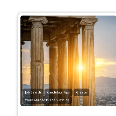
Job Search
Candidate Tips
Greece
Work Abroad In The Sunshine