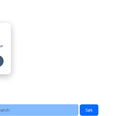
ur
Søk