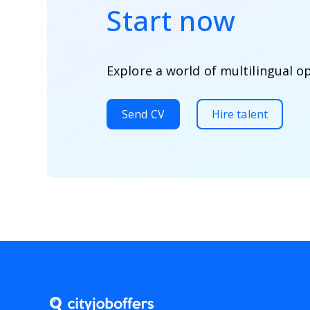
Start now
Explore a world of multilingual o
Send CV
Hire talent