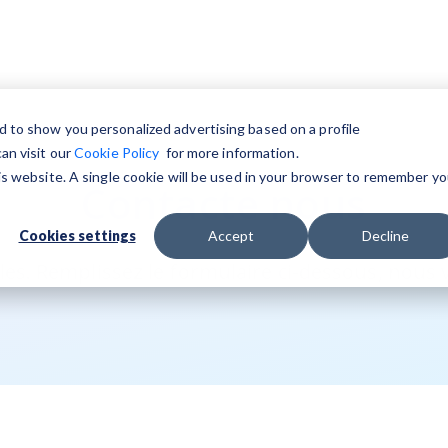
d to show you personalized advertising based on a profile
an visit our
Cookie Policy
for more information.
his website. A single cookie will be used in your browser to remember yo
Contacte nous
Cookies settings
Accept
Decline
les. Remplissez le formulaire ci-dessous, nous 