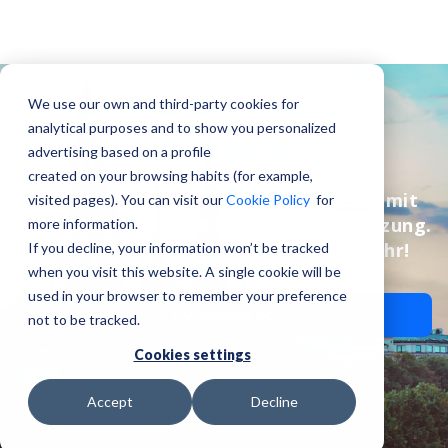
Jobs In Lettland Für
We use our own and third-party cookies for
analytical purposes and to show you personalized
Deutsche
advertising based on a profile
created on your browsing habits (for example,
Finde Jobs in deiner eigenen Sprache, mit
visited pages). You can visit our
Cookie Policy
for
der Leichtigkeit von Umzugsunterstützung.
more information.
Starte deine Karriere in Riga und mehr!
If you decline, your information won’t be tracked
when you visit this website. A single cookie will be
used in your browser to remember your preference
CV senden ✉️
not to be tracked.
Cookies settings
Accept
Decline